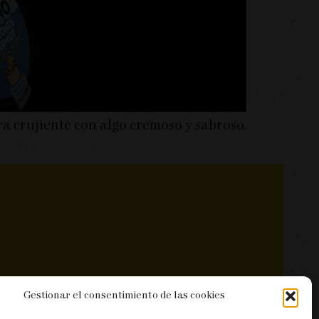
a crujiente con algo cremoso y sabroso.
Gestionar el consentimiento de las cookies