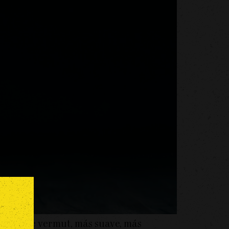
egoría de vermut, más suave, más