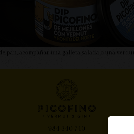
 de pan, acompañar una galleta salada o una verdur
984 340 740