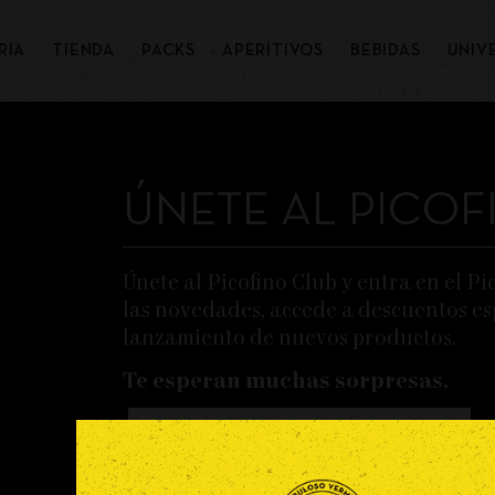
RIA
TIENDA
PACKS
APERITIVOS
BEBIDAS
UNIV
ÚNETE AL PICOF
Únete al Picofino Club y entra en el Pi
las novedades, accede a descuentos esp
lanzamiento de nuevos productos.
Te esperan muchas sorpresas.