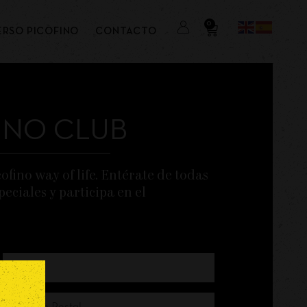
0
ERSO PICOFINO
CONTACTO
INO CLUB
cofino way of life. Entérate de todas
eciales y participa en el