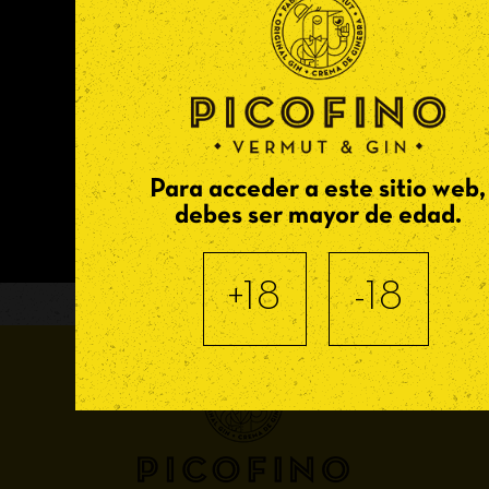
He leído y acepto la
Política de Privacidad.
Deseo recibir descuentos, ofertas especiales
Picofino.
Para acceder a este sitio web,
debes ser mayor de edad.
+18
-18