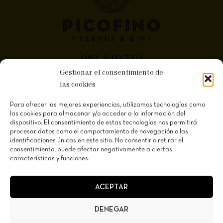
984 340 740
Gestionar el consentimiento de
Polígono Proni. Calle A.Nave 59 33199 Meres
las cookies
(Siero) Asturias
Para ofrecer las mejores experiencias, utilizamos tecnologías como
las cookies para almacenar y/o acceder a la información del
dispositivo. El consentimiento de estas tecnologías nos permitirá
procesar datos como el comportamiento de navegación o las
identificaciones únicas en este sitio. No consentir o retirar el
consentimiento, puede afectar negativamente a ciertas
Aviso Legal
características y funciones.
Política de Privacidad
Condiciones de Contratación
ACEPTAR
DENEGAR