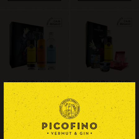
CONFIGURA TU PACK
CONFIGURA TU PACK
ELIGE 3 BEBIDAS
ELIGE 1 BEBIDA Y 3
APERITIVOS
Desde
59,70
€
Desde
43,60
€
SELECCIONA OPCIONES
SELECCIONA OPCIONES