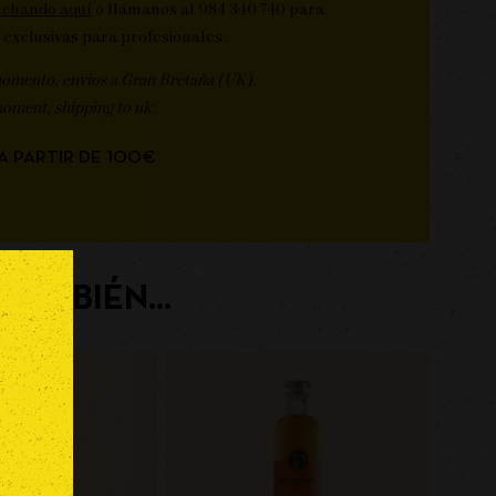
nchando aquí
o llámanos al 984 340 740 para
 exclusivas para profesionales.
momento, envios a Gran Bretaña (UK).
moment, shipping to uk.
A PARTIR DE 100€
TAMBIÉN...