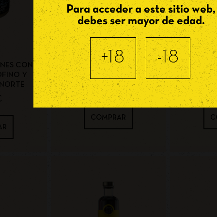
Para acceder a este sitio web,
debes ser mayor de edad.
+18
-18
ONES CON
CREMA DE GINEBRA Y
VERMUT 
OFINO Y
TURRÓN
 NORTE
24,70
€
€
COMPRAR
C
AR