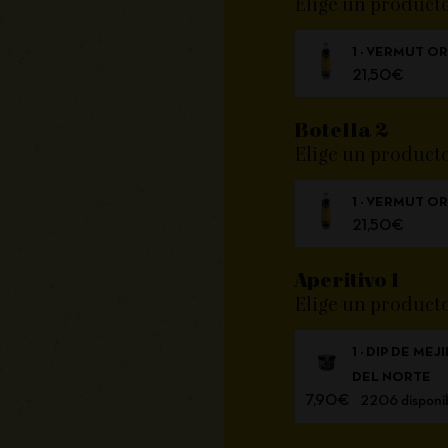
Elige un product
1 × VERMUT O
21,50
€
Botella 2
Elige un product
1 × VERMUT O
21,50
€
Aperitivo 1
Elige un product
1 × DIP DE M
DEL NORTE
7,90
€
2206 disponi