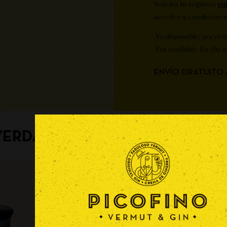
Solicita tu registro
pi
acceder a condiciones
No disponible, por el 
Not available, for the 
ENVÍO GRATUITO 
VERDAD, DEBERÍAS DE PROBAR 