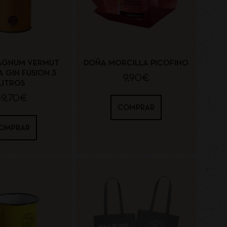
AGNUM VERMUT
DOÑA MORCILLA PICOFINO
 GIN FUSION 3
9,90
€
LITROS
49,70
€
COMPRAR
OMPRAR