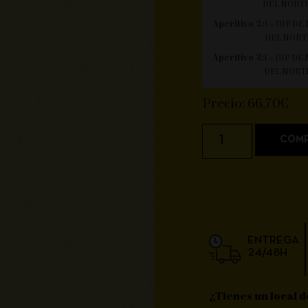
DEL NORT
Aperitivo 2:
1 × DIP D
DEL NORT
Aperitivo 3:
1 × DIP D
DEL NORT
Precio:
66,70
€
COMP
ENTREGA
24/48H
¿Tienes un local d