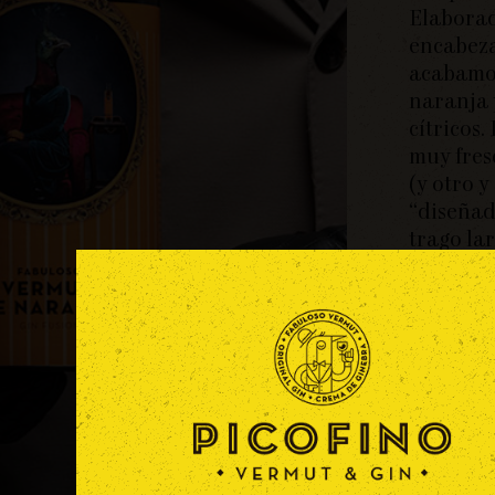
Elaborad
encabeza
acabamos
naranja 
cítricos.
muy fresc
(y otro y
“diseñad
trago la
de naran
tónica. 
nivel.
EL equ
solo 
crear 
sorpr