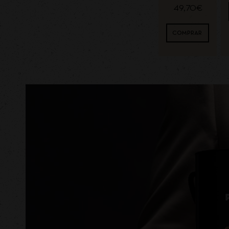
49,70
€
COMPRAR