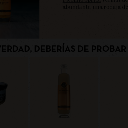
Picofino Spritz:
Vermut de 
abundante, una rodaja de 
VERDAD, DEBERÍAS DE PROBAR 