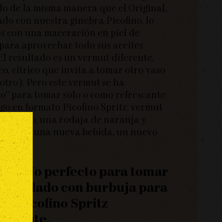
o de la misma manera que el Original,
do con nuestra ginebra Picofino, lo
 con una maceración en piel de
para aprovechar todo sus aceites
 El resultado es un vermut diferente,
o, cítrico que invita a tomar otro vaso
 otro). Pero este vermut se ha
o” para tomar solo o como refrescante
rgo en formato Picofino Spritz: vermut
ja, hielo, una rodaja de naranja y
BOOOM, una nueva bebida, un nuevo
ilibrio perfecto para tomar
o mezclado con burbuja para
un Picofino Spritz
endente.