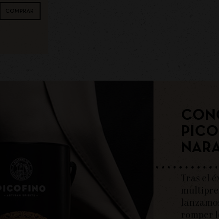
COMPRAR
CON
PICO
NARA
Tras el é
multipre
lanzamos
romper l