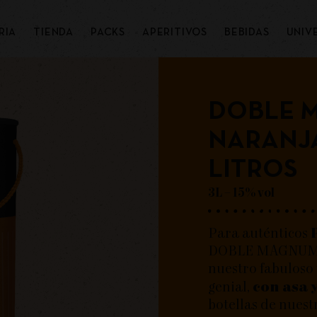
RIA
TIENDA
PACKS
APERITIVOS
BEBIDAS
UNIV
DOBLE 
NARANJA
LITROS
3L – 15% vol
Para auténticos
DOBLE MAGNUM V
nuestro fabuloso
genial,
con asa y
botellas de nuest