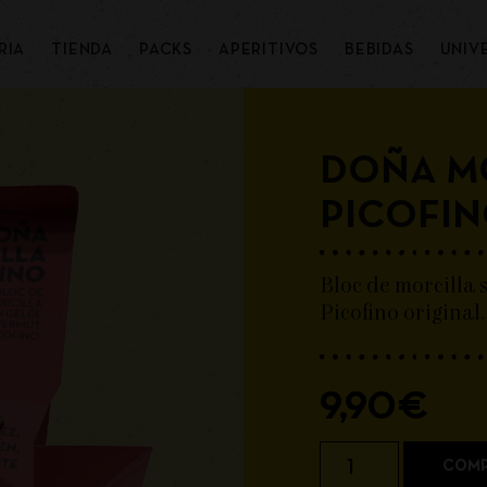
RIA
TIENDA
PACKS
APERITIVOS
BEBIDAS
UNIV
DOÑA M
PICOFI
Bloc de morcilla 
Picofino original.
9,90
€
COMP