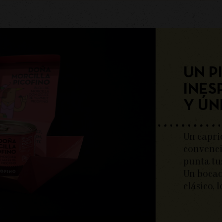
UN P
INES
Y ÚN
Un capri
convenci
punta tu
Un bocad
clásico, 