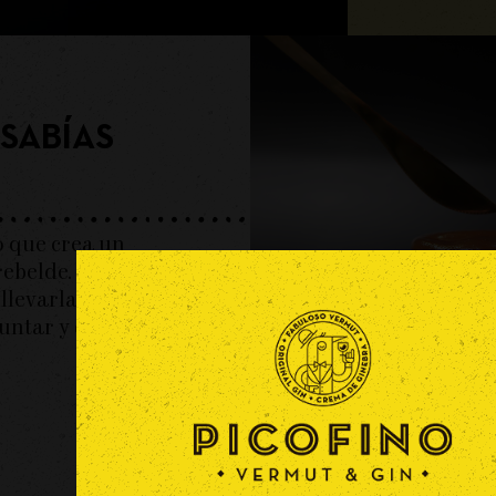
SABÍAS
o que crea un
rebelde.
llevarla al
ntar y disfrutar.