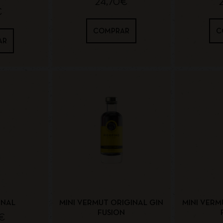
24,70
€
€
COMPRAR
C
AR
INAL
MINI VERMUT ORIGINAL GIN
MINI VERM
FUSION
€