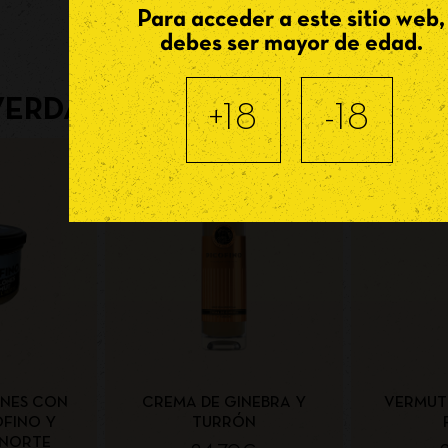
Para acceder a este sitio web,
debes ser mayor de edad.
VERDAD, DEBERÍAS DE PROBAR 
+18
-18
ONES CON
CREMA DE GINEBRA Y
VERMUT 
OFINO Y
TURRÓN
 NORTE