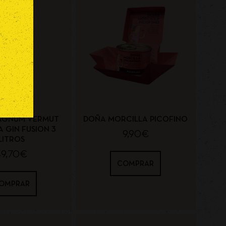
AGNUM VERMUT
DOÑA MORCILLA PICOFINO
 GIN FUSION 3
9,90
€
LITROS
49,70
€
COMPRAR
OMPRAR