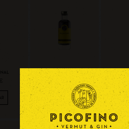
INAL
MINI VERMUT ORIGINAL GIN
MINI VERM
FUSION
€
9,40
€
AR
COMPRAR
C