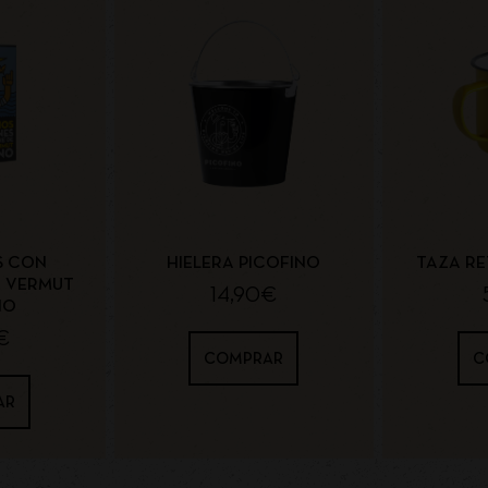
S CON
HIELERA PICOFINO
TAZA RE
E VERMUT
14,90
€
NO
€
COMPRAR
C
AR