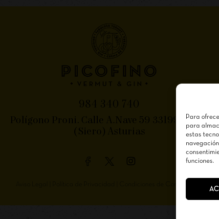
984 340 740
Para ofrece
Polígono Proni. Calle A.Nave 59 33199 Meres
para almace
(Siero) Asturias
estas tecno
navegación o
consentimie
funciones.
Aviso Legal
|
Política de Privacidad
|
Condiciones de Contratación
AC