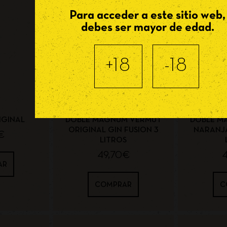
Para acceder a este sitio web,
debes ser mayor de edad.
+18
-18
IGINAL
DOBLE MAGNUM VERMUT
DOBLE M
ORIGINAL GIN FUSION 3
NARANJA
€
LITROS
49,70
€
AR
COMPRAR
C