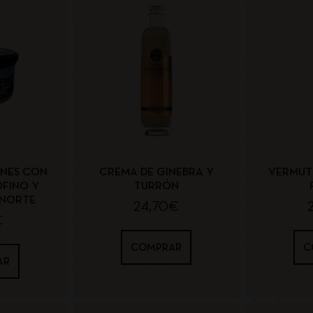
ONES CON
CREMA DE GINEBRA Y
VERMUT 
OFINO Y
TURRÓN
 NORTE
24,70
€
€
COMPRAR
C
AR