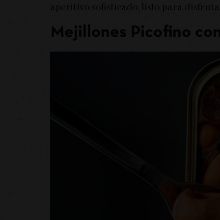
aperitivo sofisticado, listo para disfru
Mejillones Picofino c