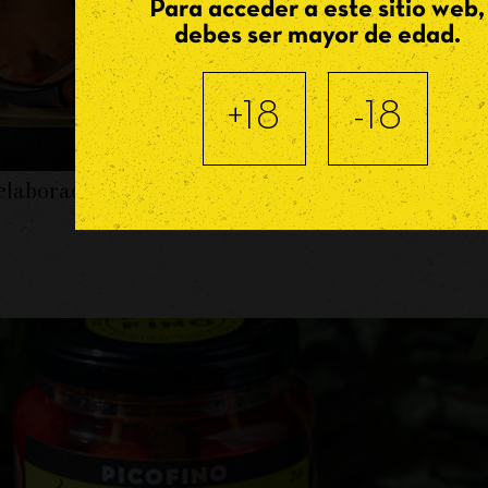
Para acceder a este sitio web,
debes ser mayor de edad.
+18
-18
 elaborados de forma artesanal y bañados en un lig